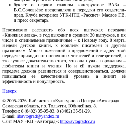
буклет о первом главном конструкторе ВАЗа –
В.С.Соловьёве представляли в передачи его создатели-
пред. Клуба ветеранов УГК-НТЦ «Рассвет» Маслов Г.В.
и пресс секретарь.
Невозможно рассказать обо всех выпусках передачи
«Книжная лавка», в год выходит в среднем 30 выпусков, в их
числе и специальные праздничные – к Новому году, 8 марта,
Недели детской книги, к юбилеям писателей и другим
праздникам. Много пожеланий и предложений в адрес этой
передаче приходит от постоянных читателей и телезрителей, а
это лучшее доказательство того, что она нужна горожанам –
любителям книги и чтения. Но и ей нужна поддержка,
передача должна развиваться и совершенствоваться, должен
повышаться её качественный уровень, а значит её
эффективность и популярность.
Наверх
© 2005-2026. Библиотека «Культурного Центра «Автоград».
Самарская область, г.о. Тольятти, Юбилейная, 8.
Телефон: 8 (8482) 35-95-83, 8 (8482) 35-51-29.
E-mail:
libavtograd@yandex.ru
Сайт МАУ «КЦ «Автоград»:
http://avtogradcc.ru