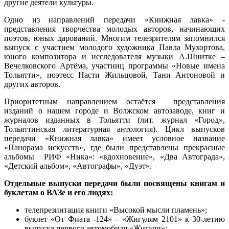
другие деятели культуры.
Одно из направлений передачи «Книжная лавка» -
представления творчества молодых авторов, начинающих
поэтов, юных дарований. Многим телезрителям запомнился
выпуск с участием молодого художника Павла Мухортова,
юного композитора и исследователя музыки А.Шнитке –
Вечелковского Артёма, участниц программы «Новые имена
Тольятти», поэтесс Насти Жильцовой, Тани Антоновой и
других авторов.
Приоритетным направлением остаётся представления
изданий о нашем городе и Волжском автозаводе, книг и
журналов изданных в Тольятти (лит. журнал «Город»,
Тольяттинская литературная антология). Цикл выпусков
передачи «Книжная лавка» имеет условное название
«Панорама искусств», где были представлены прекрасные
альбомы РИФ «Ника»: «вдохновение», «Два Автограда»,
«Детский альбом», «Автографы», «Дуэт».
Отдельные выпуски передачи были посвящены книгам и
буклетам о ВАЗе и его людях:
телепрезинтация книги «Высокой мысли пламень»;
буклет «От Фиата -124» – «Жигулям 2101» к 30-летию
выпуска первого автомобиля «Жигули»;