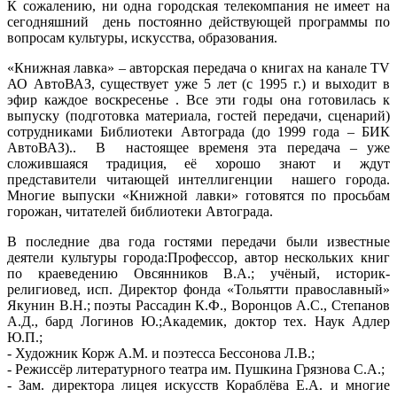
К сожалению, ни одна городская телекомпания не имеет на
сегодняшний день постоянно действующей программы по
вопросам культуры, искусства, образования.
«Книжная лавка» – авторская передача о книгах на канале ТV
АО АвтоВАЗ, существует уже 5 лет (с 1995 г.) и выходит в
эфир каждое воскресенье . Все эти годы она готовилась к
выпуску (подготовка материала, гостей передачи, сценарий)
сотрудниками Библиотеки Автограда (до 1999 года – БИК
АвтоВАЗ).. В настоящее временя эта передача – уже
сложившаяся традиция, её хорошо знают и ждут
представители читающей интеллигенции нашего города.
Многие выпуски «Книжной лавки» готовятся по просьбам
горожан, читателей библиотеки Автограда.
В последние два года гостями передачи были известные
деятели культуры города:Профессор, автор нескольких книг
по краеведению Овсянников В.А.; учёный, историк-
религиовед, исп. Директор фонда «Тольятти православный»
Якунин В.Н.; поэты Рассадин К.Ф., Воронцов А.С., Степанов
А.Д., бард Логинов Ю.;Академик, доктор тех. Наук Адлер
Ю.П.;
- Художник Корж А.М. и поэтесса Бессонова Л.В.;
- Режиссёр литературного театра им. Пушкина Грязнова С.А.;
- Зам. директора лицея искусств Кораблёва Е.А. и многие