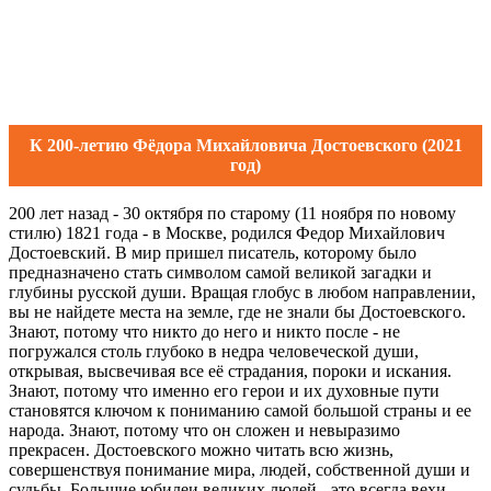
К 200-летию Фёдора Михайловича Достоевского (2021
год)
200 лет назад - 30 октября по старому (11 ноября по новому
стилю) 1821 года - в Москве, родился Федор Михайлович
Достоевский. В мир пришел писатель, которому было
предназначено стать символом самой великой загадки и
глубины русской души. Вращая глобус в любом направлении,
вы не найдете места на земле, где не знали бы Достоевского.
Знают, потому что никто до него и никто после - не
погружался столь глубоко в недра человеческой души,
открывая, высвечивая все её страдания, пороки и искания.
Знают, потому что именно его герои и их духовные пути
становятся ключом к пониманию самой большой страны и ее
народа. Знают, потому что он сложен и невыразимо
прекрасен. Достоевского можно читать всю жизнь,
совершенствуя понимание мира, людей, собственной души и
судьбы. Большие юбилеи великих людей - это всегда вехи.