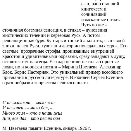
сын, рано ставший
книгочеем и
сочинявший
изысканные стихи.
Чуть позже –
столичная богемная сенсация, в стихах – дуновения
мистических течений и березовая Русь. А потом –
революционная буря. Бунтарь и тонкий аналитик, сын своей
эпохи, певец Руси, хулиган и автор исповедальных строк. Его
светлые, прозрачные строфы, пронизанные внутренней
красотой и удивительными образами, сразу западают в душу,
остаются там навсегда. Его дар ценили не только простые
люди, но и корифеи поэзии – Марина Цветаева, Александр
Блок, Борис Пастернак. Это уникальный пример всеобщего
признания в русской литературе. В юбилей Сергея Есенина –
о разнообразии творчества великого поэта.
И не жалость – мало жил
И не горечь – мало дал, –
Много жил – кто в наши жил
Дни, все дал – кто песню дал
М. Цветаева памяти Есенина, январь 1926 г.