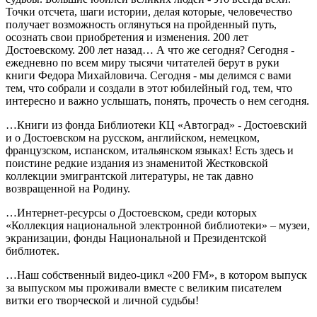
Точки отсчета, шаги истории, делая которые, человечество
получает возможность оглянуться на пройденный путь,
осознать свои приобретения и изменения. 200 лет
Достоевскому. 200 лет назад… А что же сегодня? Сегодня -
ежедневно по всем миру тысячи читателей берут в руки
книги Федора Михайловича. Сегодня - мы делимся с вами
тем, что собрали и создали в этот юбилейный год, тем, что
интересно и важно услышать, понять, прочесть о нем сегодня.
…Книги из фонда Библиотеки КЦ «Автоград» - Достоевский
и о Достоевском на русском, английском, немецком,
французском, испанском, итальянском языках! Есть здесь и
поистине редкие издания из знаменитой Жестковской
коллекции эмигрантской литературы, не так давно
возвращенной на Родину.
…Интернет-ресурсы о Достоевском, среди которых
«Коллекция национальной электронной библиотеки» – музеи,
экранизации, фонды Национальной и Президентской
библиотек.
…Наш собственный видео-цикл «200 FM», в котором выпуск
за выпуском мы проживали вместе с великим писателем
витки его творческой и личной судьбы!