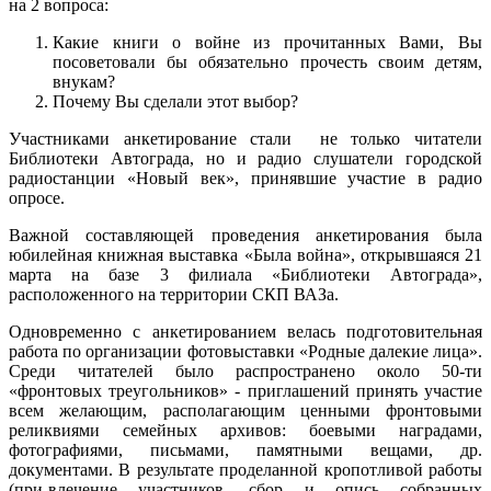
на 2 вопроса:
Какие книги о войне из прочитанных Вами, Вы
посоветовали бы обязательно прочесть своим детям,
внукам?
Почему Вы сделали этот выбор?
Участниками анкетирование стали не только читатели
Библиотеки Автограда, но и радио слушатели городской
радиостанции «Новый век», принявшие участие в радио
опросе.
Важной составляющей проведения анкетирования была
юбилейная книжная выставка «Была война», открывшаяся 21
марта на базе 3 филиала «Библиотеки Автограда»,
расположенного на территории СКП ВАЗа.
Одновременно с анкетированием велась подготовительная
работа по организации фотовыставки «Родные далекие лица».
Среди читателей было распространено около 50-ти
«фронтовых треугольников» - приглашений принять участие
всем желающим, располагающим ценными фронтовыми
реликвиями семейных архивов: боевыми наградами,
фотографиями, письмами, памятными вещами, др.
документами. В результате проделанной кропотливой работы
(при-влечение участников, сбор и опись собранных