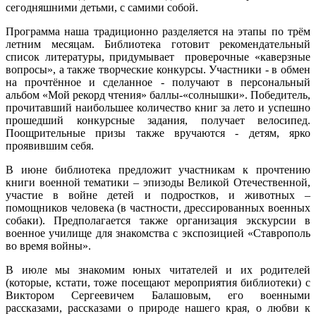
сегодняшними детьми, с самими собой.
Программа наша традиционно разделяется на этапы по трём
летним месяцам. Библиотека готовит рекомендательный
список литературы, придумывает проверочные «каверзные
вопросы», а также творческие конкурсы. Участники - в обмен
на прочтённое и сделанное - получают в персональный
альбом «Мой рекорд чтения» баллы-«солнышки». Победитель,
прочитавший наибольшее количество книг за лето и успешно
прошедший конкурсные задания, получает велосипед.
Поощрительные призы также вручаются - детям, ярко
проявившим себя.
В июне библиотека предложит участникам к прочтению
книги военной тематики – эпизоды Великой Отечественной,
участие в войне детей и подростков, и животных –
помощников человека (в частности, дрессированных военных
собаки). Предполагается также организация экскурсии в
военное училище для знакомства с экспозицией «Ставрополь
во время войны».
В июле мы знакомим юных читателей и их родителей
(которые, кстати, тоже посещают мероприятия библиотеки) с
Виктором Сергеевичем Балашовым, его военными
рассказами, рассказами о природе нашего края, о любви к