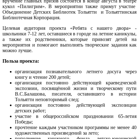
вручение главных призов состоится в конце августа в театре
кукол «Пилигрим». В мероприятии также примут участие
Объединение Детских Библиотек Тольятти и Тольяттинская
Библиотечная Корпорация.
Целевая аудитория проекта «Ребята с нашего двора» -
школьники 7-12 лет, оставшиеся в городе на летние каникулы,
а также их родственники, которые привозят детей на
мероприятия и помогают выполнять творческие задания как
можно лучше.
Польза проекта:
организация познавательного летнего досуга через
книгу и чтение 200 детей;
организация постоянно действующей краеведческой
экспозиии, посвящённой жизни и творческому пути
В.С.Балашова, писателя, оставившего в истории
Тольятти неповторимый след;
организация постоянно действующей экспозиции
детских работ;
участие в общероссийском праздновании 65-летия
Победы;
прочтение каждым участником программы не менее 40
художественных произведений за лето;
пополнение книжного фонда детско-юношеской