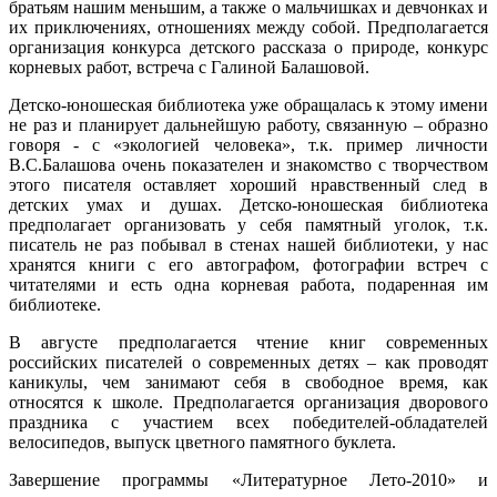
братьям нашим меньшим, а также о мальчишках и девчонках и
их приключениях, отношениях между собой. Предполагается
организация конкурса детского рассказа о природе, конкурс
корневых работ, встреча с Галиной Балашовой.
Детско-юношеская библиотека уже обращалась к этому имени
не раз и планирует дальнейшую работу, связанную – образно
говоря - с «экологией человека», т.к. пример личности
В.С.Балашова очень показателен и знакомство с творчеством
этого писателя оставляет хороший нравственный след в
детских умах и душах. Детско-юношеская библиотека
предполагает организовать у себя памятный уголок, т.к.
писатель не раз побывал в стенах нашей библиотеки, у нас
хранятся книги с его автографом, фотографии встреч с
читателями и есть одна корневая работа, подаренная им
библиотеке.
В августе предполагается чтение книг современных
российских писателей о современных детях – как проводят
каникулы, чем занимают себя в свободное время, как
относятся к школе. Предполагается организация дворового
праздника с участием всех победителей-обладателей
велосипедов, выпуск цветного памятного буклета.
Завершение программы «Литературное Лето-2010» и