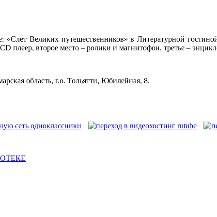
е: «Слет Великих путешественников» в Литературной гостино
й CD плеер, второе место – ролики и магнитофон, третье – энц
рская область, г.о. Тольятти, Юбилейная, 8.
ИОТЕКЕ