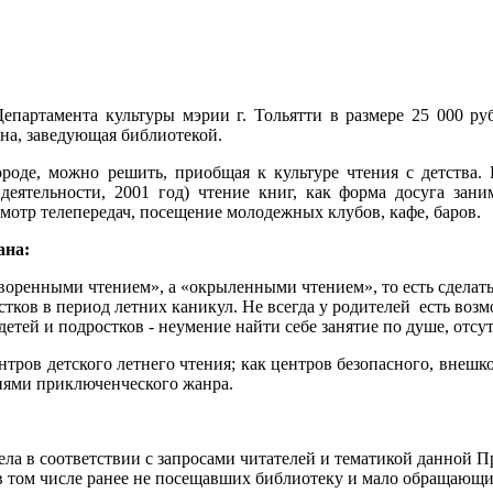
артамента культуры мэрии г. Тольятти в размере 25 000 руб.
на, заведующая библиотекой.
роде, можно решить, приобщая к культуре чтения с детства. 
 деятельности, 2001 год) чтение книг, как форма досуга зан
смотр телепередач, посещение молодежных клубов, кафе, баров.
ана:
оворенными чтением», а «окрыленными чтением», то есть сделат
тков в период летних каникул. Не всегда у родителей есть возм
етей и подростков - неумение найти себе занятие по душе, отсу
нтров детского летнего чтения; как центров безопасного, внешк
иями приключенческого жанра.
а в соответствии с запросами читателей и тематикой данной 
в том числе ранее не посещавших библиотеку и мало обращающи