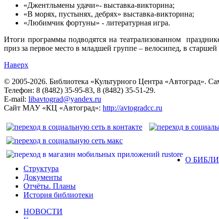
«Джентльмены удачи»- выставка-викторина;
«В морях, пустынях, дебрях» выставка-викторина;
«Любимчик фортуны» - литературная игра.
Итоги программы подводятся на театрализованном праздник
приз за первое место в младшей группе – велосипед, в старше
Наверх
© 2005-2026. Библиотека «Культурного Центра «Автоград». Сама
Телефон: 8 (8482) 35-95-83, 8 (8482) 35-51-29.
E-mail:
libavtograd@yandex.ru
Сайт МАУ «КЦ «Автоград»:
http://avtogradcc.ru
О БИБЛ
Структура
Документы
Отчёты. Планы
История библиотеки
НОВОСТИ