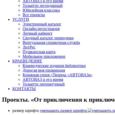
АВТОВАЗ и его время
Тольятти легендарный
Юбилейная классика
Все проекты
УСЛУГИ
Электронный каталог
Онлайн-регистрация
Личный кабинет
Сводный каталог периодики
Виртуальная справочная служба
ЛитРес
Пушкинская карта
Мобильное приложение
КРАЕВЕДЕНИЕ
Краеведческие издания библиотеки
Дорогая моя провинция
Книжная серия «Творцы «АВТОВАЗа»
АВТОВАЗ и его время
Тольятти литературный
КОНТАКТЫ
Проекты. «От приключения к приклю
размер шрифта
уменьшить размер шрифта