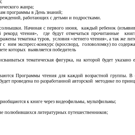
;
нческого жанра;
гам программы в День знаний;
чреждений, работающих с детьми и подростками.
 солнышки. Начиная с первого июня, каждый ребенок (изъяви
й рекорд чтения», где будут отмечаться прочитанные кни
ражены тематика туров, условия «летнего чтения», а так же ли
ет с ним экспресс-конкурс (кроссворд, головоломку) по содержа
чете которых выявляется победитель
сваиваться тематическая фигурка, на которой будет указано 
ываются Программы чтения для каждой возрастной группы. В 
будет проведена по разработанной авторской методике по прин
приобщаются к книге через видеофильмы, мультфильмы;
ние полюбившихся литературных путешественников;