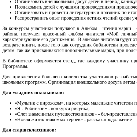
Организовать внешкольный досуг детей в период каникул
Познакомить детей с лучшими произведениями приключе
Организовать и провести литературный праздник по ито
Распространить опыт проведения летних чтений среди у
За конкурсы участники получают в Альбом - чтения марки -
района, получает красочный альбом читателя «Мой личны
характеризующие его достижения. В альбоме читателя будут от
возврате книги, после того как сотрудник библиотеки провед
детям так же присваиваются дополнительные марки, при подс
В библиотеке оформляется стенд, где каждому участнику при
Программы.
Для привлечения большего количества участников разрабат
школьных программ. Организация внешкольного досуга летом 
Для младших школьников:
«Мультик с пирожком», на которых маленькие читатели 
«Я - Робинзон» - конкурса рисунка;
«Слет знаменитых путешественников» - бал-представле
«Новая жизнь знакомых героев» - рассказ-продолжение
Для старшеклассников: