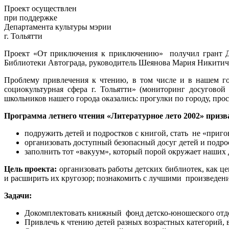
Проект осуществлен
при поддержке
Департамента культуры мэрии
г. Тольятти
Проект «От приключения к приключению» получил грант Деп
Библиотеки Автограда, руководитель Шеянова Мария Никитич
Проблему привлечения к чтению, в том числе и в нашем го
социокультурная сфера г. Тольятти» (мониторинг досуговой
школьников нашего города оказались: прогулки по городу, про
Программа летнего чтения «Литературное лето 2002» призв
подружить детей и подростков с книгой, стать не «приг
организовать доступный безопасный досуг детей и подрос
заполнить тот «вакуум», который порой окружает наших д
Цель проекта:
организовать работы детских библиотек, как це
и расширить их кругозор; познакомить с лучшими произведен
Задачи:
Докомплектовать книжный фонд детско-юношеского отдел
Привлечь к чтению детей разных возрастных категорий, 