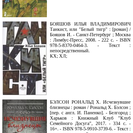
БОЯШОВ ИЛЬЯ ВЛАДИМИРОВИЧ
Танкист, или "Белый тигр" : [роман] /
Бояшов И. - Санкт-Петербург ; Москва
: Лимбус-Пресс, 2008. - 222 с. - ISBN
978-5-8370-0464-3. - Текст :
непосредственный.
КХ; ХЛ;
БЭЛСОН РОНАЛЬД Х. Исчезнувшие
близнецы : роман / Рональд Х. Бэлсон ;
[пер. с англ. И. Паненко]. - Белгород ;
Харьков : Книжный Клуб "Клуб
Семейного Досуга", 2017. - 334 с. -
16+. - ISBN 978-5-9910-3739-6. - Текст :