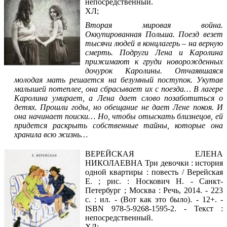
непосредственный.
ХЛ;
Вторая мировая война.
Оккупированная Польша. Поезд везет
тысячи людей в концлагерь – на верную
смерть. Подруги Лена и Каролина
прижимают к груди новорожденных
дочурок Каролины. Отчаявшаяся
молодая мать решается на безумный поступок. Укутав
малышей потеплее, она сбрасывает их с поезда… В лагере
Каролина умирает, а Лена дает слово позаботиться о
детях. Прошли годы, но обещание не дает Лене покоя. И
она начинает поиски… Но, чтобы отыскать близнецов, ей
придется раскрыть собственные тайны, которые она
хранила всю жизнь…
ВЕРЕЙСКАЯ ЕЛЕНА
НИКОЛАЕВНА Три девочки : история
одной квартиры : повесть / Верейская
Е. ; рис. : Носкович Н. - Санкт-
Петербург ; Москва : Речь, 2014. - 223
с. : ил. - (Вот как это было). - 12+. -
ISBN 978-5-9268-1595-2. - Текст :
непосредственный.
ХЛ;