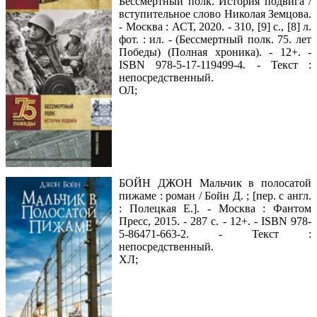
Бессмертный полк. История подвига /
вступительное слово Николая Земцова.
- Москва : АСТ, 2020. - 310, [9] с., [8] л.
фот. : ил. - (Бессмертный полк. 75. лет
Победы) (Полная хроника). - 12+. -
ISBN 978-5-17-119499-4. - Текст :
непосредственный.
ОЛ;
БОЙН ДЖОН Мальчик в полосатой
пижаме : роман / Бойн Д. ; [пер. с англ.
: Полецкая Е.]. - Москва : Фантом
Пресс, 2015. - 287 с. - 12+. - ISBN 978-
5-86471-663-2. - Текст :
непосредственный.
ХЛ;