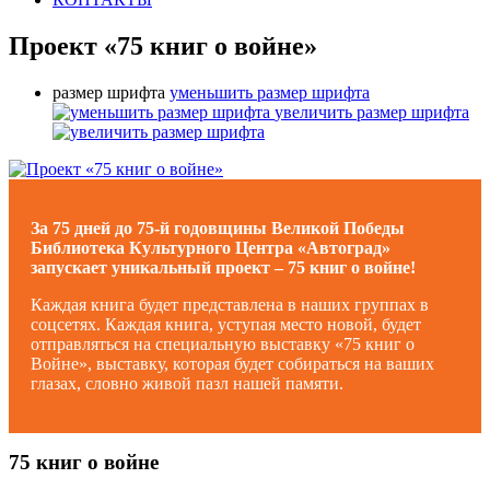
Проект «75 книг о войне»
размер шрифта
уменьшить размер шрифта
увеличить размер шрифта
За 75 дней до 75-й годовщины Великой Победы
Библиотека Культурного Центра «Автоград»
запускает уникальный проект – 75 книг о войне!
Каждая книга будет представлена в наших группах в
соцсетях. Каждая книга, уступая место новой, будет
отправляться на специальную выставку «75 книг о
Войне», выставку, которая будет собираться на ваших
глазах, словно живой пазл нашей памяти.
75 книг о войне