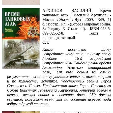
АРХИПОВ ВАСИЛИЙ Время
танковых атак / Василий Архипов. -
Москва : Эксмо : Яуза, 2009. - 349, [1]
с. : портр., ил. - (Вторая мировая война.
За Родину! За Сталина!). - ISBN 978-5-
699-32552-8. - Текст :
непосредственный.
ОЛ;
Книга посвящена 55-му
истребительному авиационному полку
(позднее – 16-й гвардейский
истребительный Сандомирский ордена
Александра Невского авиационный
полк). Он был одним из самых
результативных по числу уничтоженных самолетов врага
и по количеству летчиков, удостоенных звания Героя
Советского Союза. Предлагаемая книга Героя Советского
Союза Викентия Павловича Карповича, который воевал в
первые месяцы войны и совершил более 250 боевых
вылетов, позволяет взглянуть на события первого года
войны с другой стороны.