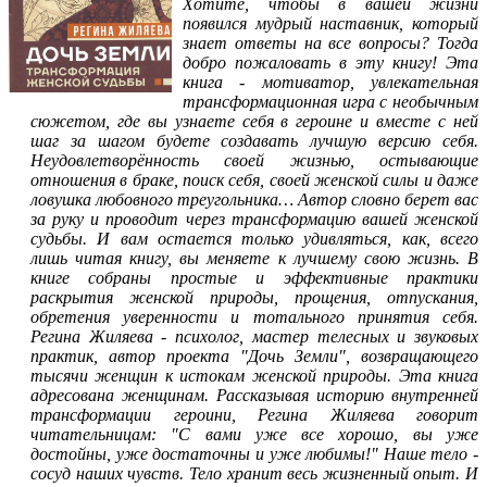
Хотите, чтобы в вашей жизни
появился мудрый наставник, который
знает ответы на все вопросы? Тогда
добро пожаловать в эту книгу! Эта
книга - мотиватор, увлекательная
трансформационная игра с необычным
сюжетом, где вы узнаете себя в героине и вместе с ней
шаг за шагом будете создавать лучшую версию себя.
Неудовлетворённость своей жизнью, остывающие
отношения в браке, поиск себя, своей женской силы и даже
ловушка любовного треугольника… Автор словно берет вас
за руку и проводит через трансформацию вашей женской
судьбы. И вам остается только удивляться, как, всего
лишь читая книгу, вы меняете к лучшему свою жизнь. В
книге собраны простые и эффективные практики
раскрытия женской природы, прощения, отпускания,
обретения уверенности и тотального принятия себя.
Регина Жиляева - психолог, мастер телесных и звуковых
практик, автор проекта "Дочь Земли", возвращающего
тысячи женщин к истокам женской природы. Эта книга
адресована женщинам. Рассказывая историю внутренней
трансформации героини, Регина Жиляева говорит
читательницам: "С вами уже все хорошо, вы уже
достойны, уже достаточны и уже любимы!" Наше тело -
сосуд наших чувств. Тело хранит весь жизненный опыт. И