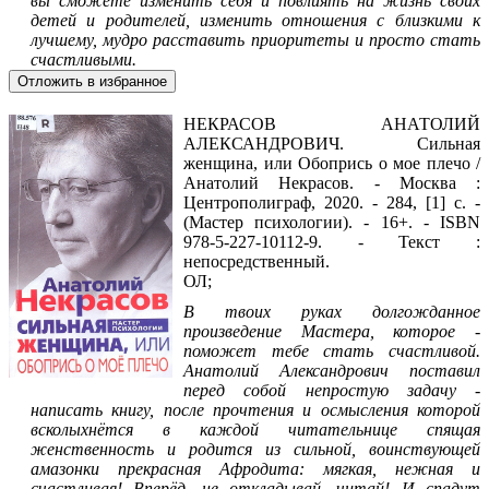
вы сможете изменить себя и повлиять на жизнь своих
детей и родителей, изменить отношения с близкими к
лучшему, мудро расставить приоритеты и просто стать
счастливыми.
Отложить в избранное
НЕКРАСОВ АНАТОЛИЙ
АЛЕКСАНДРОВИЧ. Сильная
женщина, или Обопрись о мое плечо /
Анатолий Некрасов. - Москва :
Центрополиграф, 2020. - 284, [1] с. -
(Мастер психологии). - 16+. - ISBN
978-5-227-10112-9. - Текст :
непосредственный.
ОЛ;
В твоих руках долгожданное
произведение Мастера, которое ­
поможет тебе стать счастливой.
Анатолий Александрович поставил
перед собой непростую задачу -
написать книгу, после прочтения и осмысления которой
всколыхнётся в каждой читательнице спящая
женственность и родится из сильной, воинствующей
амазонки прекрасная Афродита: мягкая, нежная и
счастливая! Вперёд, не откладывай, читай! И спадут