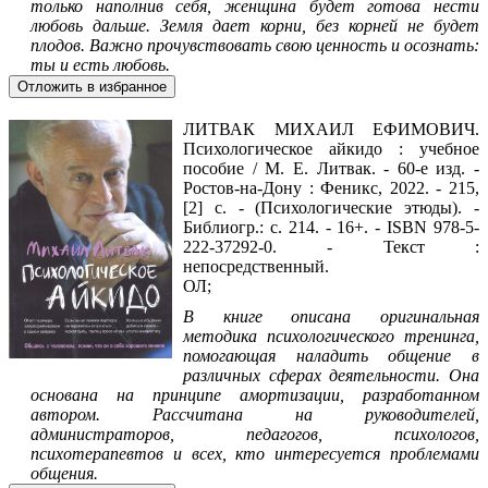
только наполнив себя, женщина будет готова нести
любовь дальше. Земля дает корни, без корней не будет
плодов. Важно прочувствовать свою ценность и осознать:
ты и есть любовь.
Отложить в избранное
ЛИТВАК МИХАИЛ ЕФИМОВИЧ.
Психологическое айкидо : учебное
пособие / М. Е. Литвак. - 60-е изд. -
Ростов-на-Дону : Феникс, 2022. - 215,
[2] с. - (Психологические этюды). -
Библиогр.: с. 214. - 16+. - ISBN 978-5-
222-37292-0. - Текст :
непосредственный.
ОЛ;
В книге описана оригинальная
методика психологического тренинга,
помогающая наладить общение в
различных сферах деятельности. Она
основана на принципе амортизации, разработанном
автором. Рассчитана на руководителей,
администраторов, педагогов, психологов,
психотерапевтов и всех, кто интересуется проблемами
общения.