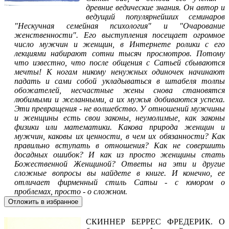
древние ведические знания. Он автор и
ведущий популярнейших семинаров
"Нескучная семейная психология" и "Очарование
женственности". Его выступления посещает огромное
число мужчин и женщин, в Интернете ролики с его
лекциями набирают сотни тысяч просмотров. Потому
что известно, что после общения с Сатьей сбываются
мечты! К ногам никому ненужных одиночек начинают
падать и сами собой укладываться в штабеля толпы
обожателей, несчастные жены снова становятся
любимыми и желанными, а их мужья добиваются успеха.
Эти превращения - не волшебство. У отношений мужчины
и женщины есть свои законы, неумолимые, как законы
физики или математики. Какова природа женщин и
мужчин, каковы их ценности, в чем их обязанности? Как
правильно вступать в отношения? Как не совершить
досадных ошибок? И как из просто женщины стать
Божественной Женщиной? Ответы на эти и другие
сложные вопросы вы найдете в книге. И конечно, ее
отличает фирменный стиль Сатьи - с юмором о
проблемах, просто - о сложном.
Отложить в избранное
СКИННЕР БЕРРЕС ФРЕДЕРИК. О