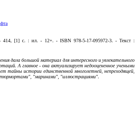
[1] с. : ил. - 12+. - ISBN 978-5-17-095972-3. - Текст :
ния дала большой материал для интересного и увлекательного
ртаций. А главное - она актуализирует недооцененное учеными
ает тайны истории единственной многолетней, непреходящей,
атюрмортами", "маринами", "иллюстрациями".