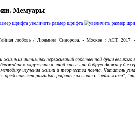
фии. Мемуары
увеличить размер шрифта
любовь / Людмила Сидорова. - Москва : АСТ, 2017. - 414, 
жизнь из интимных переживаний собственной души великого ге
о ближайшем окружении в этой книге - на добрую дюжину диссе
ю методику изучения жизни и творчества поэта. Читатель узн
с представляет разгадка графических сюит с "пейзажами", "н