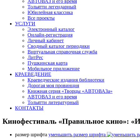
АВТОВАЗ и его время
Тольятти легендарный
Юбилейная классика
Все проекты
УСЛУГИ
Электронный каталог
Онлайн-регистрация
Личный кабинет
Сводный каталог периодики
Виртуальная справочная служба
ЛитРес
Пушкинская карта
Мобильное приложение
КРАЕВЕДЕНИЕ
Краеведческие издания библиотеки
Дорогая моя провинция
Книжная серия «Творцы «АВТОВАЗа»
АВТОВАЗ и его время
Тольятти литературный
КОНТАКТЫ
Кинофестиваль «Правильное кино»: «И
размер шрифта
уменьшить размер шрифта