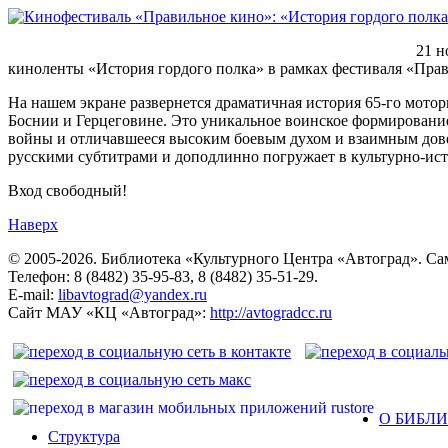
21 н
киноленты «История гордого полка» в рамках фестиваля «Пра
На нашем экране развернется драматичная история 65-го мото
Боснии и Герцеговине. Это уникальное воинское формировани
войны и отличавшееся высоким боевым духом и взаимным довер
русскими субтитрами и доподлинно погружает в культурно-ис
Вход свободный!
Наверх
© 2005-2026. Библиотека «Культурного Центра «Автоград». Сама
Телефон: 8 (8482) 35-95-83, 8 (8482) 35-51-29.
E-mail:
libavtograd@yandex.ru
Сайт МАУ «КЦ «Автоград»:
http://avtogradcc.ru
О БИБЛ
Структура