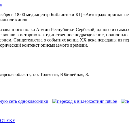
оября в 18:00 медиацентр Библиотеки КЦ «Автоград» приглашае
вильное кино».
ризованного полка Армии Республики Сербской, одного из самы
е вошло в историю как единственное подразделение, полность
ием. Свидетельства о событиях конца ХХ века переданы из пер
торический контекст описываемого времени.
рская область, г.о. Тольятти, Юбилейная, 8.
ИОТЕКЕ