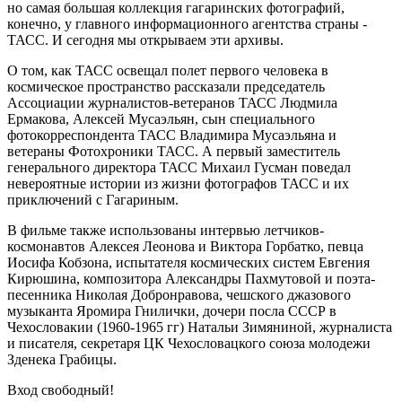
но самая большая коллекция гагаринских фотографий,
конечно, у главного информационного агентства страны -
ТАСС. И сегодня мы открываем эти архивы.
О том, как ТАСС освещал полет первого человека в
космическое пространство рассказали председатель
Ассоциации журналистов-ветеранов ТАСС Людмила
Ермакова, Алексей Мусаэльян, сын специального
фотокорреспондента ТАСС Владимира Мусаэльяна и
ветераны Фотохроники ТАСС. А первый заместитель
генерального директора ТАСС Михаил Гусман поведал
невероятные истории из жизни фотографов ТАСС и их
приключений с Гагариным.
В фильме также использованы интервью летчиков-
космонавтов Алексея Леонова и Виктора Горбатко, певца
Иосифа Кобзона, испытателя космических систем Евгения
Кирюшина, композитора Александры Пахмутовой и поэта-
песенника Николая Добронравова, чешского джазового
музыканта Яромира Гнилички, дочери посла СССР в
Чехословакии (1960-1965 гг) Натальи Зимяниной, журналиста
и писателя, секретаря ЦК Чехословацкого союза молодежи
Зденека Грабицы.
Вход свободный!