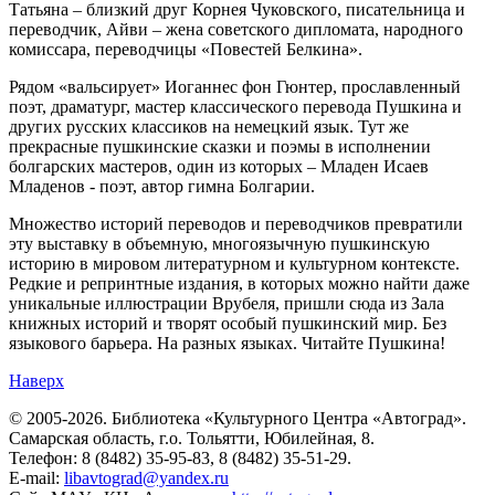
Татьяна – близкий друг Корнея Чуковского, писательница и
переводчик, Айви – жена советского дипломата, народного
комиссара, переводчицы «Повестей Белкина».
Рядом «вальсирует» Иоганнес фон Гюнтер, прославленный
поэт, драматург, мастер классического перевода Пушкина и
других русских классиков на немецкий язык. Тут же
прекрасные пушкинские сказки и поэмы в исполнении
болгарских мастеров, один из которых – Младен Исаев
Младенов - поэт, автор гимна Болгарии.
Множество историй переводов и переводчиков превратили
эту выставку в объемную, многоязычную пушкинскую
историю в мировом литературном и культурном контексте.
Редкие и репринтные издания, в которых можно найти даже
уникальные иллюстрации Врубеля, пришли сюда из Зала
книжных историй и творят особый пушкинский мир. Без
языкового барьера. На разных языках. Читайте Пушкина!
Наверх
© 2005-2026. Библиотека «Культурного Центра «Автоград».
Самарская область, г.о. Тольятти, Юбилейная, 8.
Телефон: 8 (8482) 35-95-83, 8 (8482) 35-51-29.
E-mail:
libavtograd@yandex.ru