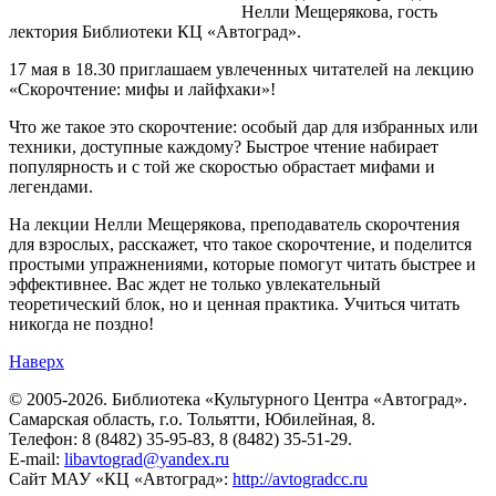
Нелли Мещерякова, гость
лектория Библиотеки КЦ «Автоград».
17 мая в 18.30 приглашаем увлеченных читателей на лекцию
«Скорочтение: мифы и лайфхаки»!
Что же такое это скорочтение: особый дар для избранных или
техники, доступные каждому? Быстрое чтение набирает
популярность и с той же скоростью обрастает мифами и
легендами.
На лекции Нелли Мещерякова, преподаватель скорочтения
для взрослых, расскажет, что такое скорочтение, и поделится
простыми упражнениями, которые помогут читать быстрее и
эффективнее. Вас ждет не только увлекательный
теоретический блок, но и ценная практика. Учиться читать
никогда не поздно!
Наверх
© 2005-2026. Библиотека «Культурного Центра «Автоград».
Самарская область, г.о. Тольятти, Юбилейная, 8.
Телефон: 8 (8482) 35-95-83, 8 (8482) 35-51-29.
E-mail:
libavtograd@yandex.ru
Сайт МАУ «КЦ «Автоград»:
http://avtogradcc.ru